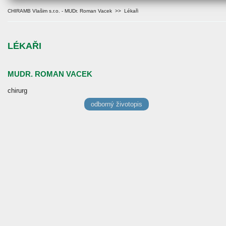
CHIRAMB Vlašim s.r.o. - MUDr. Roman Vacek
>> Lékaři
LÉKAŘI
MUDR. ROMAN VACEK
chirurg
odborný životopis