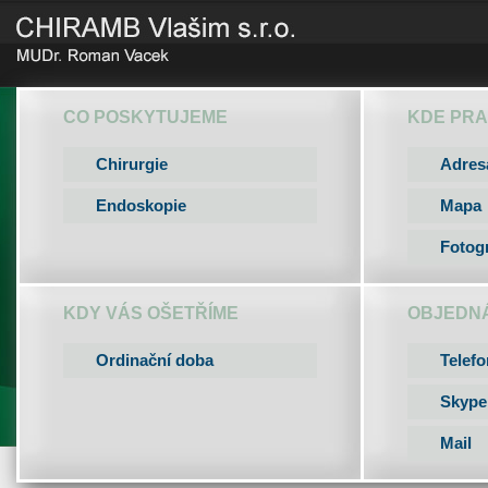
CO POSKYTUJEME
KDE PR
Chirurgie
Adres
Endoskopie
Mapa
Fotogr
KDY VÁS OŠETŘÍME
OBJEDN
Ordinační doba
Telefo
Skype
Mail