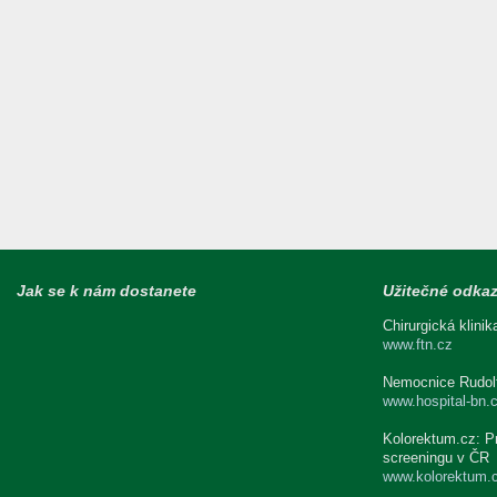
Jak se k nám dostanete
Užitečné odka
Chirurgická klini
www.ftn.cz
Nemocnice Rudolf
www.hospital-bn.
Kolorektum.cz: P
screeningu v ČR
www.kolorektum.