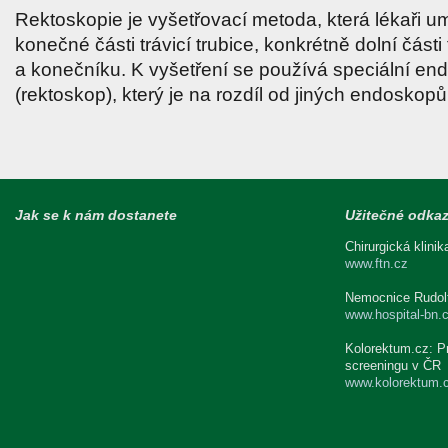
Rektoskopie je vyšetřovací metoda, která lékaři u
konečné části trávicí trubice, konkrétně dolní části
a konečníku. K vyšetření se používá speciální end
(rektoskop), který je na rozdíl od jiných endosko
Jak se k nám dostanete
Užitečné odka
Chirurgická klini
www.ftn.cz
Nemocnice Rudolf
www.hospital-bn.
Kolorektum.cz: P
screeningu v ČR
www.kolorektum.