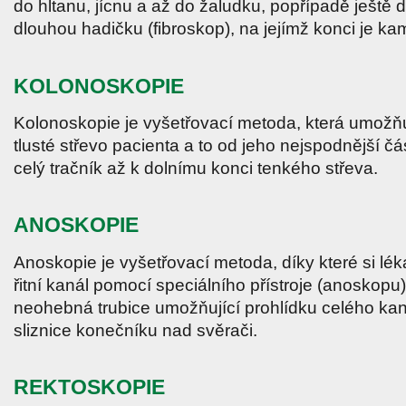
do hltanu, jícnu a až do žaludku, popřípadě ještě 
dlouhou hadičku (fibroskop), na jejímž konci je kam
KOLONOSKOPIE
Kolonoskopie je vyšetřovací metoda, která umožňu
tlusté střevo pacienta a to od jeho nejspodnější čá
celý tračník až k dolnímu konci tenkého střeva.
ANOSKOPIE
Anoskopie je vyšetřovací metoda, díky které si lé
řitní kanál pomocí speciálního přístroje (anoskopu)
neohebná trubice umožňující prohlídku celého kaná
sliznice konečníku nad svěrači.
REKTOSKOPIE