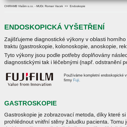
CHIRAMB Vlašim s.r.o. - MUDr. Roman Vacek
>> Endoskopie
ENDOSKOPICKÁ VYŠETŘENÍ
Zajišťujeme diagnostické výkony v oblasti horního 
traktu (gastroskopie, kolonoskopie, anoskopie, rek
Tyto výkony jsou podle potřeby doplňovány násle
diagnostickými tak i léčebnými (např. odstranění p
Používáme kompletní endoskopické v
firmy
Fuji
.
GASTROSKOPIE
Gastroskopie je zobrazovací metoda, díky které si
prohlédnout vnitřní stěny žaludku pacienta. Tomu j