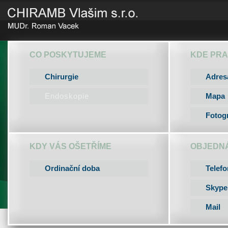
CO POSKYTUJEME
KDE PR
Chirurgie
Adres
Endoskopie
Mapa
Fotogr
KDY VÁS OŠETŘÍME
OBJEDN
Ordinační doba
Telefo
Skype
Mail